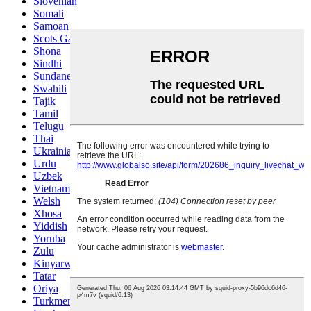
Slovenian
Somali
Samoan
Scots Gaelic
Shona
Sindhi
Sundanese
Swahili
Tajik
Tamil
Telugu
Thai
Ukrainian
Urdu
Uzbek
Vietnamese
Welsh
Xhosa
Yiddish
Yoruba
Zulu
Kinyarwanda
Tatar
Oriya
Turkmen