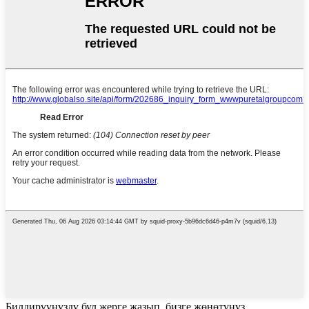
Билдирүүңүздү бул жерге жазып, бизге жөнөтүңүз