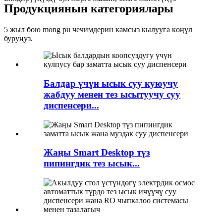
Продукциянын категориялары
5 жыл бою mong pu чечимдерин камсыз кылууга көңүл
буруңуз.
Балдар үчүн ысык суу куюучу
жабдуу менен тез ысытуучу суу
диспенсери...
Жаңы Smart Desktop түз
пипингдик тез ысык...