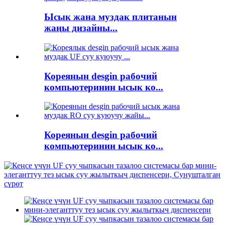
Ысык жана муздак плитанын
жаңы дизайны...
Кореянын desgin рабочий
компьютеринин ысык ко...
Кореянын desgin рабочий
компьютеринин ысык ко...