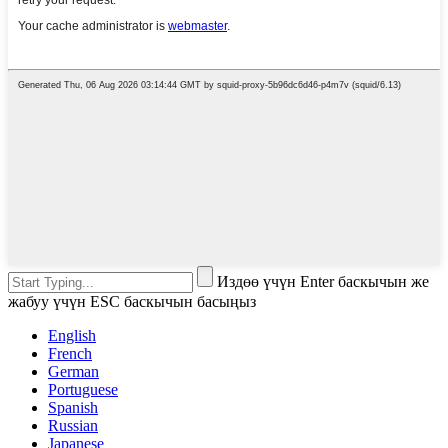
Издөө үчүн Enter баскычын же
жабуу үчүн ESC баскычын басыңыз
English
French
German
Portuguese
Spanish
Russian
Japanese