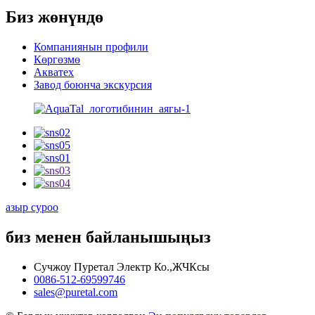
Биз жөнүндө
Компаниянын профили
Көргөзмө
Акватех
Завод боюнча экскурсия
азыр суроо
биз менен байланышыңыз
Сучжоу Пуретал Электр Ко.,ЖЧКсы
0086-512-69599746
sales@puretal.com