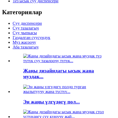
Тез ысык суу диспенсери
Категориялар
Суу диспенсери
Суу тазалагыч
Суу чыпкасы
Газдалган суусундук
Муз жасоочу
Аба тазалагыч
Жаңы дизайндагы ысык жана
муздак...
Эң жаңы үлгүдөгү пол...