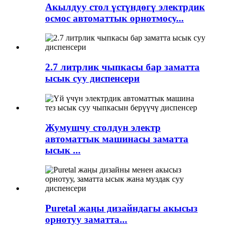
Акылдуу стол үстүндөгү электрдик
осмос автоматтык орнотмосу...
2.7 литрлик чыпкасы бар заматта
ысык суу диспенсери
Жумушчу столдун электр
автоматтык машинасы заматта
ысык ...
Puretal жаңы дизайндагы акысыз
орнотуу заматта...