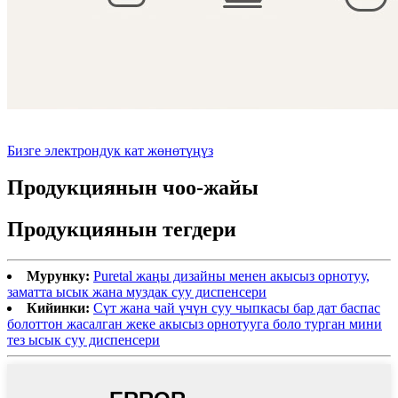
Бизге электрондук кат жөнөтүңүз
Продукциянын чоо-жайы
Продукциянын тегдери
Мурунку:
Puretal жаңы дизайны менен акысыз орнотуу,
заматта ысык жана муздак суу диспенсери
Кийинки:
Сүт жана чай үчүн суу чыпкасы бар дат баспас
болоттон жасалган жеке акысыз орнотууга боло турган мини
тез ысык суу диспенсери