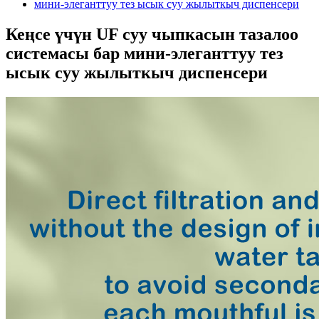
Кеңсе үчүн UF суу чыпкасын тазалоо
системасы бар мини-элеганттуу тез
ысык суу жылыткыч диспенсери