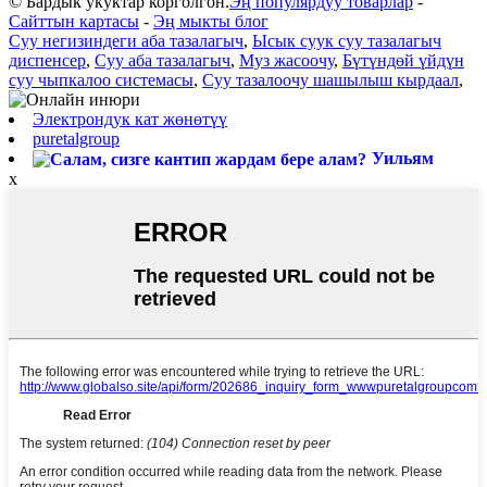
© Бардык укуктар корголгон.
Эң популярдуу товарлар
-
Сайттын картасы
-
Эң мыкты блог
Суу негизиндеги аба тазалагыч
,
Ысык суук суу тазалагыч
диспенсер
,
Суу аба тазалагыч
,
Муз жасоочу
,
Бүтүндөй үйдүн
суу чыпкалоо системасы
,
Суу тазалоочу шашылыш кырдаал
,
Электрондук кат жөнөтүү
puretalgroup
Уильям
x