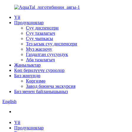
Үй
Продукциялар
Суу диспенсери
Суу тазалагыч
Суу чыпкасы
Тез ысык суу диспенсери
Муз жасоочу
Газдалган суусундук
Аба тазалагыч
Жаңылыктар
Көп берилүүчү суроолор
Биз жөнүндө
Көргөзмө
Завод боюнча экскурсия
Биз менен байланышыңыз
English
Үй
Продукциялар