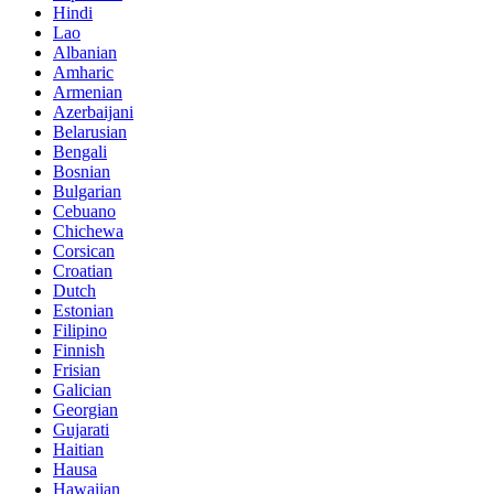
Hindi
Lao
Albanian
Amharic
Armenian
Azerbaijani
Belarusian
Bengali
Bosnian
Bulgarian
Cebuano
Chichewa
Corsican
Croatian
Dutch
Estonian
Filipino
Finnish
Frisian
Galician
Georgian
Gujarati
Haitian
Hausa
Hawaiian