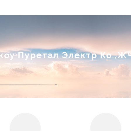
жоу Пуретал Электр Ко.,Ж