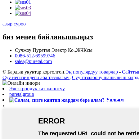
азыр суроо
биз менен байланышыңыз
Сучжоу Пуретал Электр Ко.,ЖЧКсы
0086-512-69599746
sales@puretal.com
© Бардык укуктар корголгон.
Эң популярдуу товарлар
-
Сайтты
Суу негизиндеги аба тазалагыч
,
Суу тазалоочу шашылыш кырд
Электрондук кат жөнөтүү
puretalgroup
Уильям
x