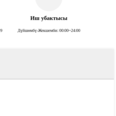
Иш убактысы
29
Дүйшөмбү-Жекшемби: 00:00~24:00