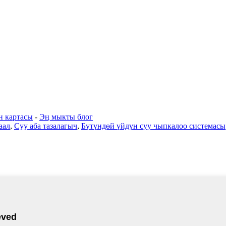
н картасы
-
Эң мыкты блог
аал
,
Суу аба тазалагыч
,
Бүтүндөй үйдүн суу чыпкалоо системасы