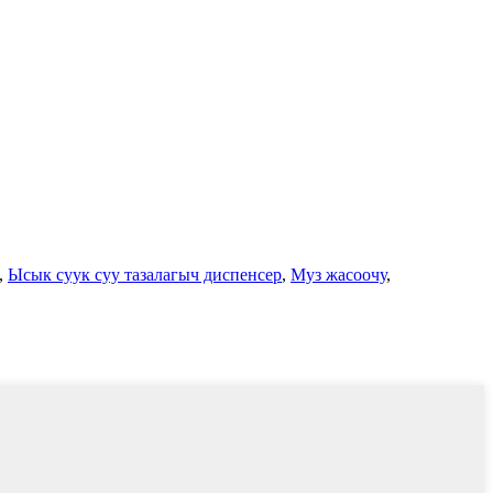
,
Ысык суук суу тазалагыч диспенсер
,
Муз жасоочу
,