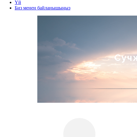
Үй
Биз менен байланышыңыз
Суч