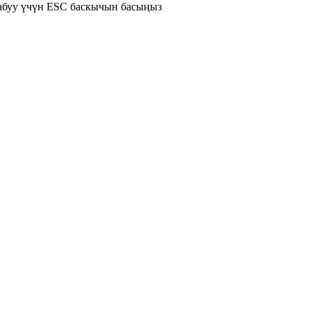
жабуу үчүн ESC баскычын басыңыз