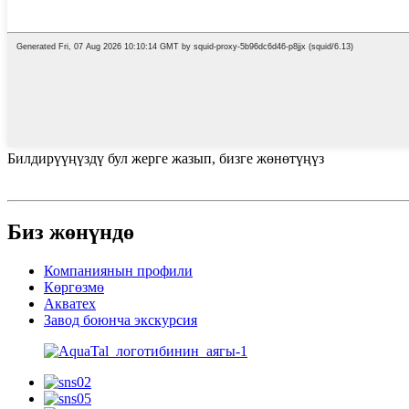
Билдирүүңүздү бул жерге жазып, бизге жөнөтүңүз
Биз жөнүндө
Компаниянын профили
Көргөзмө
Акватех
Завод боюнча экскурсия