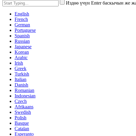
Издөө үчүн Enter баскычын же 
English
French
German
Portuguese
Spanish
Russian
Japanese
Korean
Arabic
Irish
Greek
Turkish
Italian
Danish
Romanian
Indonesian
Czech
Afrikaans
Swedish
Polish
Basque
Catalan
Esperanto