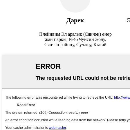
Дарек
Плейнвим Эл аралык (Сянчэн) өнөр
жай паркы, №46 Чунсин жолу,
Сянчэн району, Сучжоу, Кытай