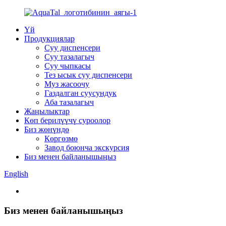
Үй
Продукциялар
Суу диспенсери
Суу тазалагыч
Суу чыпкасы
Тез ысык суу диспенсери
Муз жасоочу
Газдалган суусундук
Аба тазалагыч
Жаңылыктар
Көп берилүүчү суроолор
Биз жөнүндө
Көргөзмө
Завод боюнча экскурсия
Биз менен байланышыңыз
English
Биз менен байланышыңыз