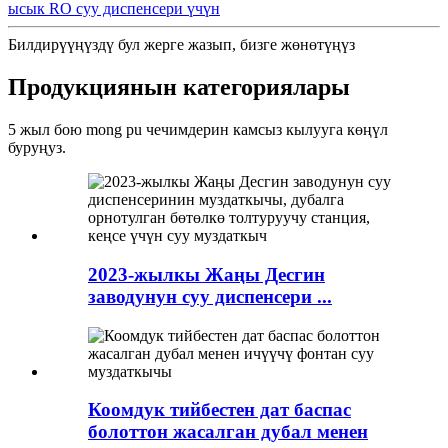
ысык RO суу диспенсери үчүн
Билдирүүңүздү бул жерге жазып, бизге жөнөтүңүз
Продукциянын категориялары
5 жыл бою mong pu чечимдерин камсыз кылууга көңүл
буруңуз.
2023-жылкы Жаңы Десгин
заводунун суу диспенсери ...
Коомдук тийбестен дат баспас
болоттон жасалган дубал менен