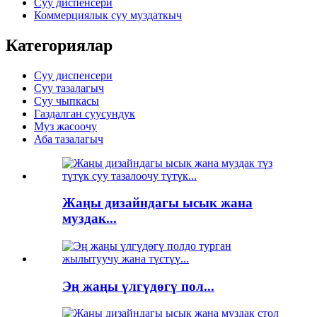
Суу диспенсери
Коммерциялык суу муздаткыч
Категориялар
Суу диспенсери
Суу тазалагыч
Суу чыпкасы
Газдалган суусундук
Муз жасоочу
Аба тазалагыч
Жаңы дизайндагы ысык жана
муздак...
Эң жаңы үлгүдөгү пол...