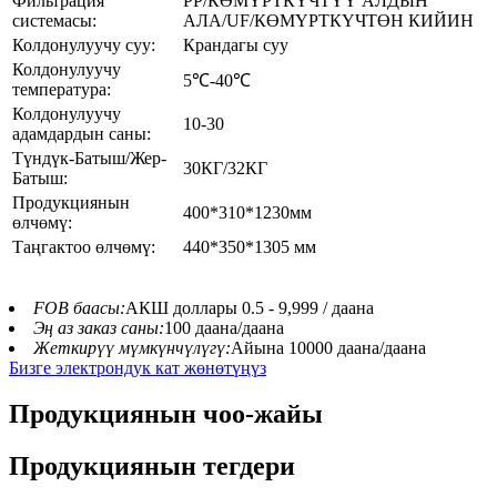
Фильтрация
PP/КӨМҮРТКҮЧТҮҮ АЛДЫН
системасы:
АЛА/UF/КӨМҮРТКҮЧТӨН КИЙИН
Колдонулуучу суу:
Крандагы суу
Колдонулуучу
5℃-40℃
температура:
Колдонулуучу
10-30
адамдардын саны:
Түндүк-Батыш/Жер-
30КГ/32КГ
Батыш:
Продукциянын
400*310*1230мм
өлчөмү:
Таңгактоо өлчөмү:
440*350*1305 мм
FOB баасы:
АКШ доллары 0.5 - 9,999 / даана
Эң аз заказ саны:
100 даана/даана
Жеткирүү мүмкүнчүлүгү:
Айына 10000 даана/даана
Бизге электрондук кат жөнөтүңүз
Продукциянын чоо-жайы
Продукциянын тегдери