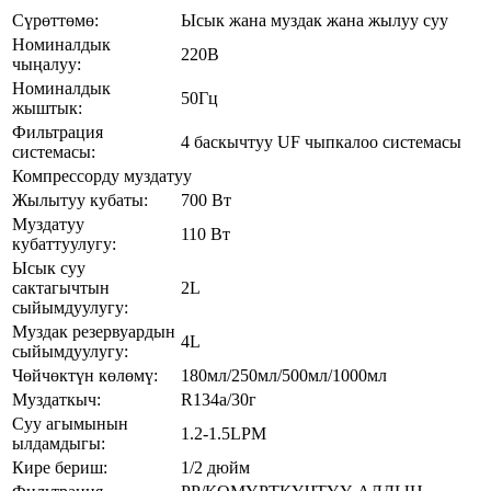
Сүрөттөмө:
Ысык жана муздак жана жылуу суу
Номиналдык
220В
чыңалуу:
Номиналдык
50Гц
жыштык:
Фильтрация
4 баскычтуу UF чыпкалоо системасы
системасы:
Компрессорду муздатуу
Жылытуу кубаты:
700 Вт
Муздатуу
110 Вт
кубаттуулугу:
Ысык суу
сактагычтын
2L
сыйымдуулугу:
Муздак резервуардын
4L
сыйымдуулугу:
Чөйчөктүн көлөмү:
180мл/250мл/500мл/1000мл
Муздаткыч:
R134a/30г
Суу агымынын
1.2-1.5LPM
ылдамдыгы:
Кире бериш:
1/2 дюйм