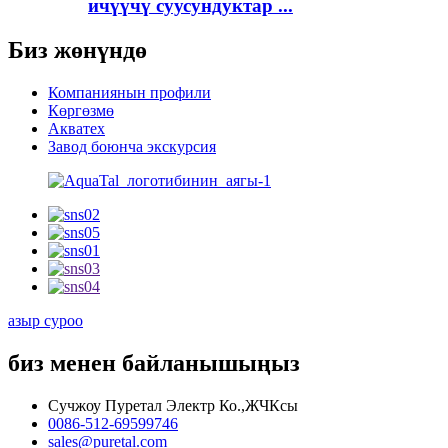
ичүүчү суусундуктар ...
Биз жөнүндө
Компаниянын профили
Көргөзмө
Акватех
Завод боюнча экскурсия
азыр суроо
биз менен байланышыңыз
Сучжоу Пуретал Электр Ко.,ЖЧКсы
0086-512-69599746
sales@puretal.com