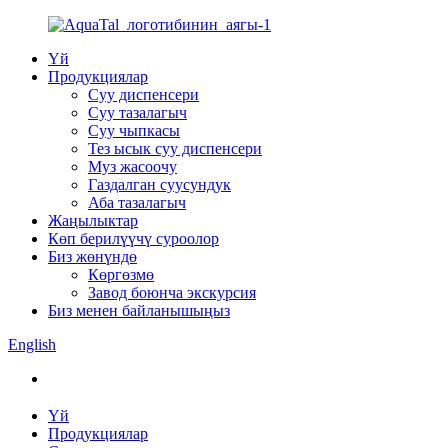
Үй
Продукциялар
Суу диспенсери
Суу тазалагыч
Суу чыпкасы
Тез ысык суу диспенсери
Муз жасоочу
Газдалган суусундук
Аба тазалагыч
Жаңылыктар
Көп берилүүчү суроолор
Биз жөнүндө
Көргөзмө
Завод боюнча экскурсия
Биз менен байланышыңыз
English
Үй
Продукциялар