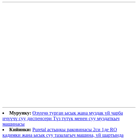
Мурунку:
Өзүнчө турган ысык жана муздак үй чарба
ичүүчү суу диспенсери Түз түтүк менен суу муздаткыч
машинасы
Кийинки:
Puretal астыңкы раковинасы 2си 1де RO
кадимки жана ысык суу тазалагыч машина, үй шартында