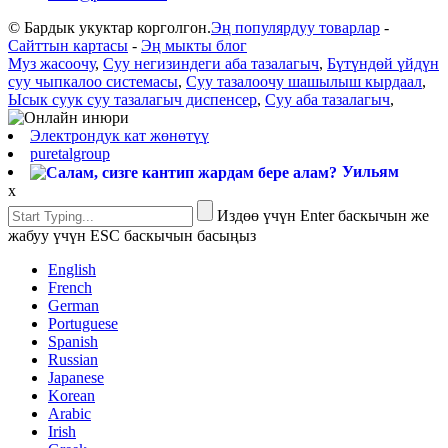
© Бардык укуктар корголгон.
Эң популярдуу товарлар
-
Сайттын картасы
-
Эң мыкты блог
Муз жасоочу
,
Суу негизиндеги аба тазалагыч
,
Бүтүндөй үйдүн
суу чыпкалоо системасы
,
Суу тазалоочу шашылыш кырдаал
,
Ысык суук суу тазалагыч диспенсер
,
Суу аба тазалагыч
,
Электрондук кат жөнөтүү
puretalgroup
Уильям
x
Издөө үчүн Enter баскычын же
жабуу үчүн ESC баскычын басыңыз
English
French
German
Portuguese
Spanish
Russian
Japanese
Korean
Arabic
Irish