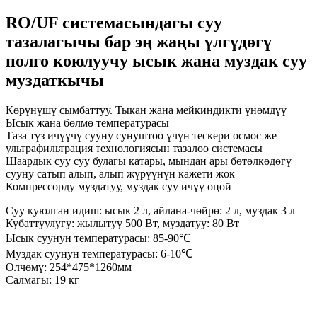
RO/UF системасындагы суу
тазалагычы бар эң жаңы үлгүдөгү
полго коюлуучу ысык жана муздак суу
муздаткычы
Көрүнүшү сымбаттуу. Тыкан жана мейкиндикти үнөмдүү
Ысык жана бөлмө температурасы
Таза түз ичүүчү сууну сунуштоо үчүн тескери осмос же
ультрафильтрация технологиясын тазалоо системасы
Шаардык суу суу булагы катары, мындан ары бөтөлкөдөгү
сууну сатып алып, алып жүрүүнүн кажети жок
Компрессорду муздатуу, муздак суу ичүү оңой
Суу куюлган идиш: ысык 2 л, айлана-чөйрө: 2 л, муздак 3 л
Кубаттуулугу: жылытуу 500 Вт, муздатуу: 80 Вт
Ысык суунун температурасы: 85-90℃
Муздак суунун температурасы: 6-10℃
Өлчөмү: 254*475*1260мм
Салмагы: 19 кг