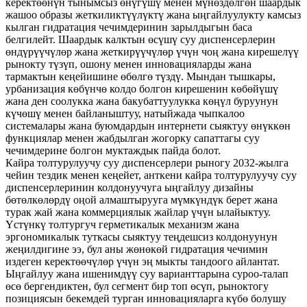
керектөөнүн тынымсыз өнүгүшү менен мүнөздөлгөн шаардык
жашоо образы жеткиликтүүлүктү жана ыңгайлуулукту камсыз
кылган гидратация чечимдеринин зарылдыгын баса
белгилейт. Шаардык калктын өсүшү суу диспенсерлерин
өндүрүүчүлөр жана жеткирүүчүлөр үчүн чоң жана кирешелүү
рынокту түзүп, ошону менен инновацияларды жана
тармактын кеңейишине өбөлгө түздү. Мындан тышкары,
урбанизация көбүнчө колдо болгон кирешенин көбөйүшү
жана ден соолукка жана бакубаттуулукка көңүл буруунун
күчөшү менен байланыштуу, натыйжада чыпкалоо
системалары жана буюмдардын интернети сыяктуу өнүккөн
функциялар менен жабдылган жогорку сапаттагы суу
чечимдерине болгон муктаждык пайда болот.
Кайра толтурулуучу суу диспенсерлери рыногу 2032-жылга
чейин тездик менен кеңейет, анткени кайра толтурулуучу суу
диспенсерлеринин колдонуучуга ыңгайлуу дизайны
бөтөлкөлөрдү оңой алмаштырууга мүмкүндүк берет жана
турак жай жана коммерциялык жайлар үчүн ылайыктуу.
Үстүнкү толтургуч герметикалык механизм жана
эргономикалык туткасы сыяктуу теңдешсиз колдонуунун
жеңилдигине ээ, бул аны жөнөкөй гидратация чечимин
издеген керектөөчүлөр үчүн эң мыкты тандоого айлантат.
Ыңгайлуу жана ишенимдүү суу варианттарына суроо-талап
өсө бергендиктен, бул сегмент бир топ өсүп, рыноктогу
позициясын бекемдей турган инновацияларга күбө болушу