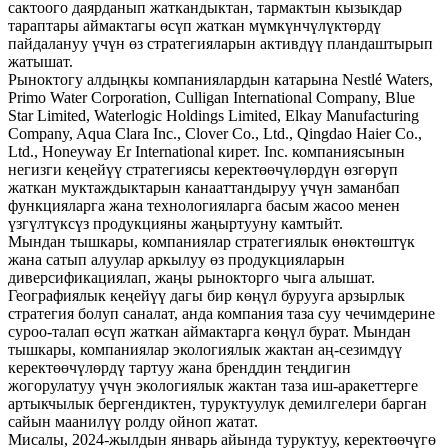
сактоого даярданып жаткандыктан, тармактын кызыкдар
тараптары аймактагы өсүп жаткан мүмкүнчүлүктөрдү
пайдалануу үчүн өз стратегияларын активдүү пландаштырып
жатышат.
Рыноктогу алдыңкы компаниялардын катарына Nestlé Waters,
Primo Water Corporation, Culligan International Company, Blue
Star Limited, Waterlogic Holdings Limited, Elkay Manufacturing
Company, Aqua Clara Inc., Clover Co., Ltd., Qingdao Haier Co.,
Ltd., Honeyway Er International кирет. Inc. компаниясынын
негизги кеңейүү стратегиясы керектөөчүлөрдүн өзгөрүп
жаткан муктаждыктарын канааттандыруу үчүн заманбап
функцияларга жана технологияларга басым жасоо менен
үзгүлтүксүз продукцияны жаңыртууну камтыйт.
Мындан тышкары, компаниялар стратегиялык өнөктөштүк
жана сатып алуулар аркылуу өз продукцияларын
диверсификациялап, жаңы рынокторго чыга алышат.
Географиялык кеңейүү дагы бир көңүл бурууга арзырлык
стратегия болуп саналат, анда компания таза суу чечимдерине
суроо-талап өсүп жаткан аймактарга көңүл бурат. Мындан
тышкары, компаниялар экологиялык жактан аң-сезимдүү
керектөөчүлөрдү тартуу жана бренддин теңдигин
жогорулатуу үчүн экологиялык жактан таза иш-аракеттерге
артыкчылык бергендиктен, туруктуулук демилгелери барган
сайын маанилүү ролду ойноп жатат.
Мисалы, 2024-жылдын январь айында туруктуу, керектөөчүгө