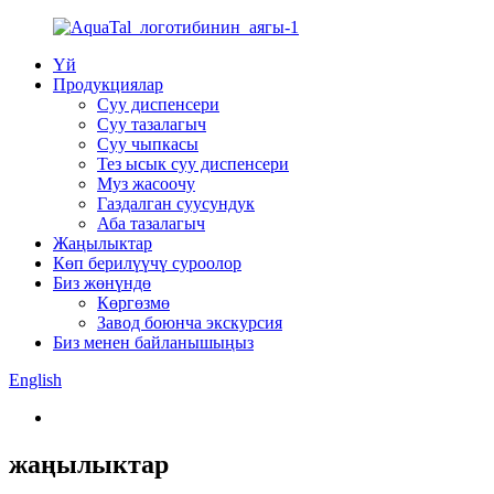
Үй
Продукциялар
Суу диспенсери
Суу тазалагыч
Суу чыпкасы
Тез ысык суу диспенсери
Муз жасоочу
Газдалган суусундук
Аба тазалагыч
Жаңылыктар
Көп берилүүчү суроолор
Биз жөнүндө
Көргөзмө
Завод боюнча экскурсия
Биз менен байланышыңыз
English
жаңылыктар