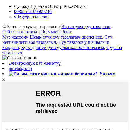
Сучжоу Пуретал Электр Ко.,ЖЧКсы
0086-512-69599746
sales@puretal.com
© Бардык укуктар корголгон.
Эң популярдуу товарлар
-
Сайттын картасы
-
Эң мыкты блог
Муз жасоочу
,
Ысык суук суу тазалагыч диспенсер
,
Суу
негизиндеги аба тазалагыч
,
Суу тазалоочу шашылыш
кырдаал
,
Бүтүндөй үйдүн суу чыпкалоо системасы
,
Суу аба
тазалагыч
,
Электрондук кат жөнөтүү
puretalgroup
Уильям
x