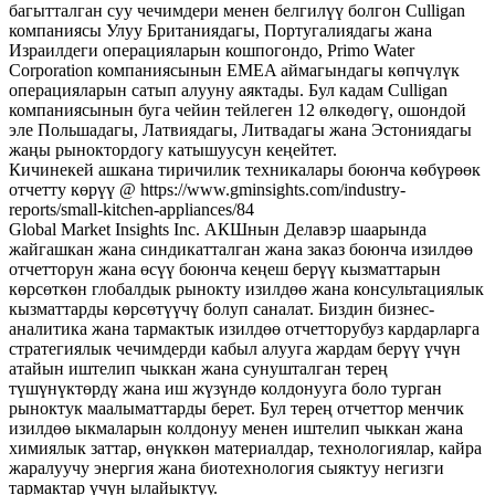
багытталган суу чечимдери менен белгилүү болгон Culligan
компаниясы Улуу Британиядагы, Португалиядагы жана
Израилдеги операцияларын кошпогондо, Primo Water
Corporation компаниясынын EMEA аймагындагы көпчүлүк
операцияларын сатып алууну аяктады. Бул кадам Culligan
компаниясынын буга чейин тейлеген 12 өлкөдөгү, ошондой
эле Польшадагы, Латвиядагы, Литвадагы жана Эстониядагы
жаңы рыноктордогу катышуусун кеңейтет.
Кичинекей ашкана тиричилик техникалары боюнча көбүрөөк
отчетту көрүү @ https://www.gminsights.com/industry-
reports/small-kitchen-appliances/84
Global Market Insights Inc. АКШнын Делавэр шаарында
жайгашкан жана синдикатталган жана заказ боюнча изилдөө
отчетторун жана өсүү боюнча кеңеш берүү кызматтарын
көрсөткөн глобалдык рынокту изилдөө жана консультациялык
кызматтарды көрсөтүүчү болуп саналат. Биздин бизнес-
аналитика жана тармактык изилдөө отчетторубуз кардарларга
стратегиялык чечимдерди кабыл алууга жардам берүү үчүн
атайын иштелип чыккан жана сунушталган терең
түшүнүктөрдү жана иш жүзүндө колдонууга боло турган
рыноктук маалыматтарды берет. Бул терең отчеттор менчик
изилдөө ыкмаларын колдонуу менен иштелип чыккан жана
химиялык заттар, өнүккөн материалдар, технологиялар, кайра
жаралуучу энергия жана биотехнология сыяктуу негизги
тармактар ​​үчүн ылайыктуу.