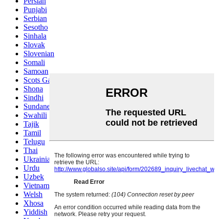
Persian
Punjabi
Serbian
Sesotho
Sinhala
Slovak
Slovenian
Somali
Samoan
Scots Gaelic
Shona
Sindhi
Sundanese
Swahili
Tajik
Tamil
Telugu
Thai
Ukrainian
Urdu
Uzbek
Vietnamese
Welsh
Xhosa
Yiddish