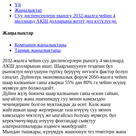
Үй
Жаңылыктар
Суу диспенсерлери рыногу 2032-жылга чейин 4
миллиард АКШ долларына жетет деп күтүлүүдө.
Жаңылыктар
Компания жаңылыктары
Тармак жаңылыктары
2032-жылга чейин суу диспенсерлери рыногу 4 миллиард
АКШ долларынан ашат. Шаарлашуунун тездеши бул
рыноктун өнүгүшүнө түрткү берүүчү негизги фактор болуп
саналат. Дүйнөлүк экономикалык форум 2050-жылга чейин
шаар калкынын саны азыркы 55% дан 80% га чейин өсүшү
мүмкүн деп болжолдойт.
Дүйнө жүзү боюнча шаар калкынын саны өскөн сайын,
ыңгайлуу жана ишенимдүү суу менен камсыздоо
чечимдерине болгон муктаждык да өсөт. Калк жыш
жайгашкан шаар жерлеринде таза ичүүчү суу менен
камсыздоо чектелүү же ыңгайсыз болушу мүмкүн, бул
керектөөчүлөрдү ичүүчү фонтандар сыяктуу
альтернативаларды издөөгө мажбурлайт.
Мындан тышкары, күнүмдүк жашоонун тез темптери жана