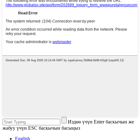
Издөө үчүн Enter баскычын же
жабуу үчүн ESC баскычын басыңыз
English