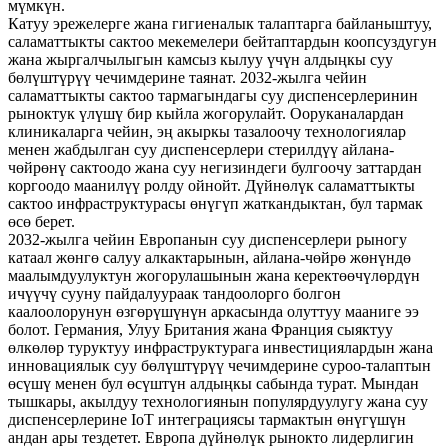
мүмкүн.
Катуу эрежелерге жана гигиеналык талаптарга байланыштуу,
саламаттыкты сактоо мекемелери бейтаптардын коопсуздугун
жана жыргалчылыгын камсыз кылуу үчүн алдыңкы суу
бөлүштүрүү чечимдерине таянат. 2032-жылга чейин
саламаттыкты сактоо тармагындагы суу диспенсерлеринин
рыноктук үлүшү бир кыйла жогорулайт. Ооруканалардан
клиникаларга чейин, эң акыркы тазалоочу технологиялар
менен жабдылган суу диспенсерлери стерилдүү айлана-
чөйрөнү сактоодо жана суу негизиндеги булгоочу заттардан
коргоодо маанилүү ролду ойнойт. Дүйнөлүк саламаттыкты
сактоо инфраструктурасы өнүгүп жаткандыктан, бул тармак
өсө берет.
2032-жылга чейин Европанын суу диспенсерлери рыногу
катаал жөнгө салуу алкактарынын, айлана-чөйрө жөнүндө
маалымдуулуктун жогорулашынын жана керектөөчүлөрдүн
ичүүчү сууну пайдалуураак тандоолорго болгон
каалоолорунун өзгөрүшүнүн аркасында олуттуу мааниге ээ
болот. Германия, Улуу Британия жана Франция сыяктуу
өлкөлөр туруктуу инфраструктурага инвестициялардын жана
инновациялык суу бөлүштүрүү чечимдерине суроо-талаптын
өсүшү менен бул өсүштүн алдыңкы сабында турат. Мындан
тышкары, акылдуу технологиянын популярдуулугу жана суу
диспенсерлерине IoT интеграциясы тармактын өнүгүшүн
андан ары тездетет. Европа дүйнөлүк рынокто лидерлигин