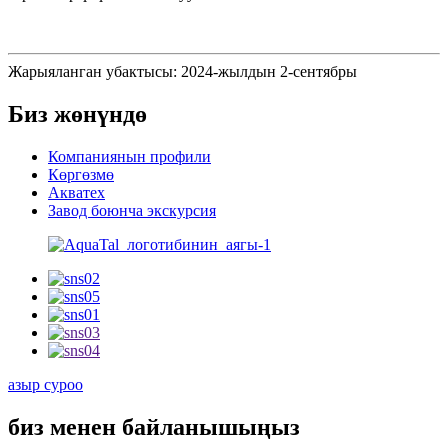
Жарыяланган убактысы: 2024-жылдын 2-сентябры
Биз жөнүндө
Компаниянын профили
Көргөзмө
Акватех
Завод боюнча экскурсия
азыр суроо
биз менен байланышыңыз