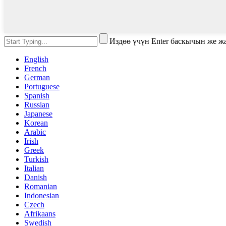
Издөө үчүн Enter баскычын же 
English
French
German
Portuguese
Spanish
Russian
Japanese
Korean
Arabic
Irish
Greek
Turkish
Italian
Danish
Romanian
Indonesian
Czech
Afrikaans
Swedish