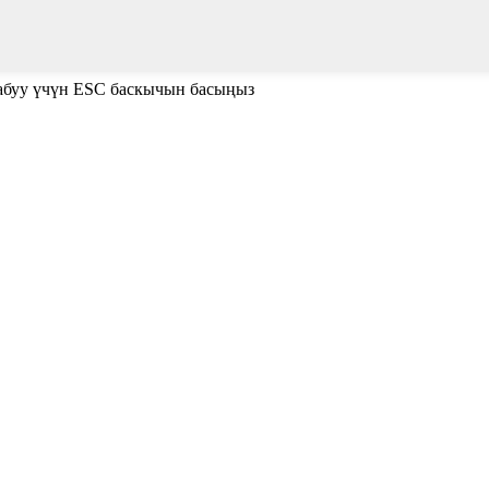
жабуу үчүн ESC баскычын басыңыз