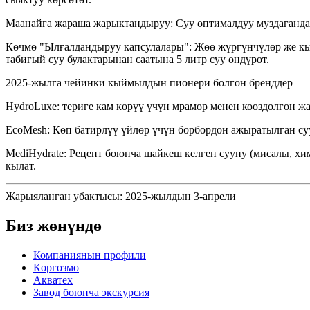
Маанайга жараша жарыктандыруу: Суу оптималдуу муздаганда
Көчмө "Ылғалдандыруу капсулалары": Жөө жүргүнчүлөр же кы
табигый суу булактарынан саатына 5 литр суу өндүрөт.
2025-жылга чейинки кыймылдын пионери болгон бренддер
HydroLuxe: териге кам көрүү үчүн мрамор менен кооздолгон ж
EcoMesh: Көп батирлүү үйлөр үчүн борбордон ажыратылган су
MediHydrate: Рецепт боюнча шайкеш келген сууну (мисалы, х
кылат.
Жарыяланган убактысы: 2025-жылдын 3-апрели
Биз жөнүндө
Компаниянын профили
Көргөзмө
Акватех
Завод боюнча экскурсия