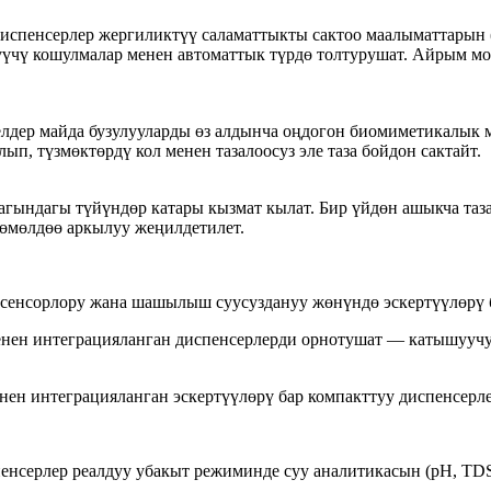
испенсерлер жергиликтүү саламаттыкты сактоо маалыматтарын (
үүчү кошулмалар менен автоматтык түрдө толтурушат. Айрым мо
лдер майда бузулууларды өз алдынча оңдогон биомиметикалык 
п, түзмөктөрдү кол менен тазалоосуз эле таза бойдон сактайт.
гындагы түйүндөр катары кызмат кылат. Бир үйдөн ашыкча таза
зөмөлдөө аркылуу жеңилдетилет.
сенсорлору жана шашылыш суусуздануу жөнүндө эскертүүлөрү б
нен интеграцияланган диспенсерлерди орнотушат — катышуучула
н интеграцияланган эскертүүлөрү бар компакттуу диспенсерлер
енсерлер реалдуу убакыт режиминде суу аналитикасын (рН, TD