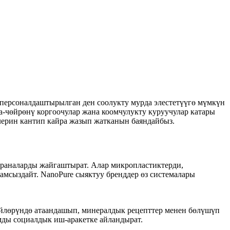
персоналдаштырылган ден соолукту мурда элестетүүгө мүмкүн
а-чөйрөнү коргоочулар жана коомчулукту куруучулар катары
лерин кантип кайра жазып жатканын баяндайбыз.
браналарды жайгаштырат. Алар микропластиктерди,
амсыздайт. NanoPure сыяктуу бренддер өз системалары
өйлөрүндө атаандашып, минералдык рецепттер менен бөлүшүп
мды социалдык иш-аракетке айландырат.