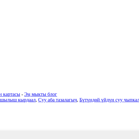
н картасы
-
Эң мыкты блог
шашылыш кырдаал
,
Суу аба тазалагыч
,
Бүтүндөй үйдүн суу чыпка