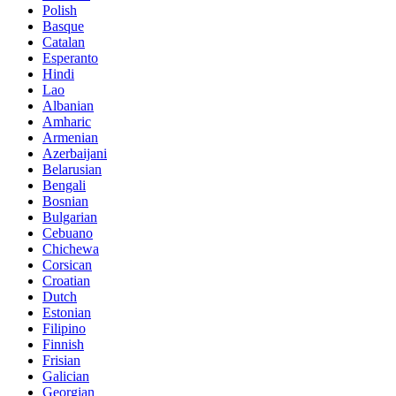
Polish
Basque
Catalan
Esperanto
Hindi
Lao
Albanian
Amharic
Armenian
Azerbaijani
Belarusian
Bengali
Bosnian
Bulgarian
Cebuano
Chichewa
Corsican
Croatian
Dutch
Estonian
Filipino
Finnish
Frisian
Galician
Georgian