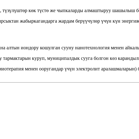
, түзүлүштөр көк түстө же чыпкаларды алмаштыруу шашылыш бо
рсыктан жабыркагандарга жардам берүүчүлөр үчүн күн энергия
ана алтын иондору кошулган сууну нанотехнология менен айкал
у тармактарын куруп, муниципалдык сууга болгон көз карандыл
имиотерапия менен ооругандар үчүн электролит аралашмаларын)