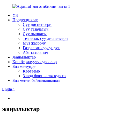
Үй
Продукциялар
Суу диспенсери
Суу тазалагыч
Суу чыпкасы
Тез ысык суу диспенсери
Муз жасоочу
Газдалган суусундук
Аба тазалагыч
Жаңылыктар
Көп берилүүчү суроолор
Биз жөнүндө
Көргөзмө
Завод боюнча экскурсия
Биз менен байланышыңыз
English
жаңылыктар