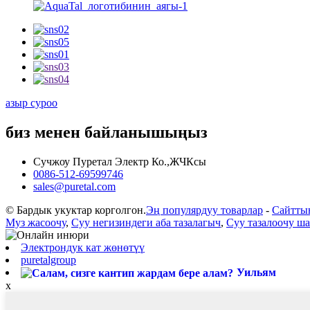
азыр суроо
биз менен байланышыңыз
Сучжоу Пуретал Электр Ко.,ЖЧКсы
0086-512-69599746
sales@puretal.com
© Бардык укуктар корголгон.
Эң популярдуу товарлар
-
Сайтты
Муз жасоочу
,
Суу негизиндеги аба тазалагыч
,
Суу тазалоочу 
Электрондук кат жөнөтүү
puretalgroup
Уильям
x