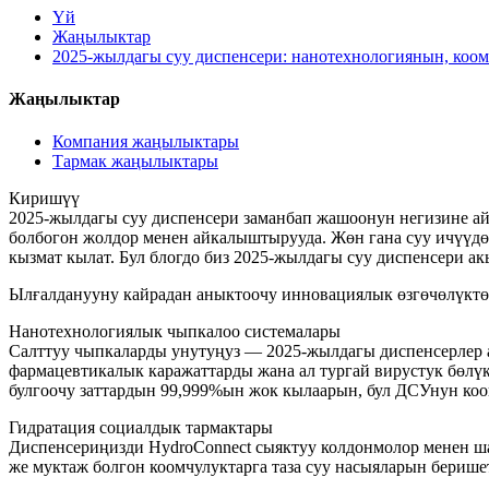
Үй
Жаңылыктар
2025-жылдагы суу диспенсери: нанотехнологиянын, коо
Жаңылыктар
Компания жаңылыктары
Тармак жаңылыктары
Киришүү
2025-жылдагы суу диспенсери заманбап жашоонун негизине а
болбогон жолдор менен айкалыштырууда. Жөн гана суу ичүүдөн
кызмат кылат. Бул блогдо биз 2025-жылдагы суу диспенсери а
Ылғалданууну кайрадан аныктоочу инновациялык өзгөчөлүкт
Нанотехнологиялык чыпкалоо системалары
Салттуу чыпкаларды унутуңуз — 2025-жылдагы диспенсерлер 
фармацевтикалык каражаттарды жана ал тургай вирустук бөлүк
булгоочу заттардын 99,999%ын жок кылаарын, бул ДСУнун ко
Гидратация социалдык тармактары
Диспенсериңизди HydroConnect сыяктуу колдонмолор менен ш
же муктаж болгон коомчулуктарга таза суу насыяларын бериш