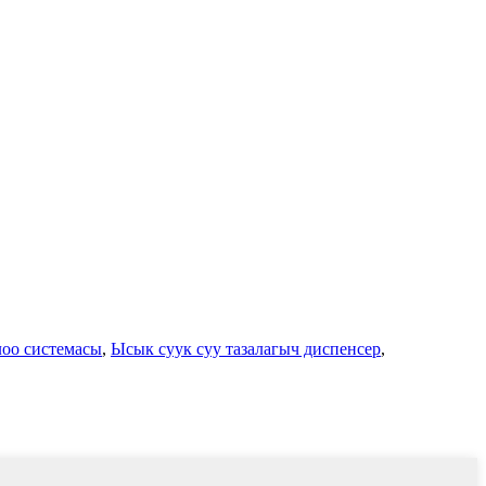
лоо системасы
,
Ысык суук суу тазалагыч диспенсер
,