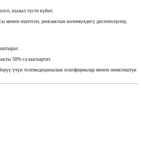
лсо, кызыл түстө күйөт.
сы менен иштеген, рюкзактын көлөмүндөгү диспенсерлер,
ыштырат.
ыкты 50% га кыскартат.
 берүү үчүн телемедициналык платформалар менен өнөктөштүк