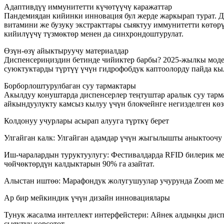
Адаптивдүү иммунитетти күчөтүүчү каражаттар
Пандемиядан кийинки инновация бул жерде жаркырап турат. Д
витамини же бузуку экстракттары сыяктуу иммунитетти көтөр
кийилүүчү түзмөктөр менен да синхрондоштурулат.
Өзүн-өзү айыктыруучу материалдар
Диспенсериңиздин бетинде чийиктер барбы? 2025-жылкы моде
суюктуктарды түртүү үчүн гидрофобдук каптоолорду пайда кылы
Борборлоштурулбаган суу тармактары
Акылдуу конуштарда диспенсерлер теңтуштар аралык суу тарма
айкындуулукту камсыз кылуу үчүн блокчейнге негизделген кө
Колдонуу учурлары асырап алууга түрткү берет
Улгайган калк: Улгайган адамдар үчүн жыгылышты аныктоочу 
Иш-чаралардын туруктуулугу: Фестивалдарда RFID билерик ме
чөйчөктөрдүн калдыктарын 90% га азайтат.
Алыстан иштөө: Марафондук жолугушуулар учурунда Zoom мене
Ар бир мейкиндик үчүн дизайн инновациялары
Тунук жасалма интеллект интерфейстери: Айнек алдыңкы дисп
сыяктуу көрсөтөт.