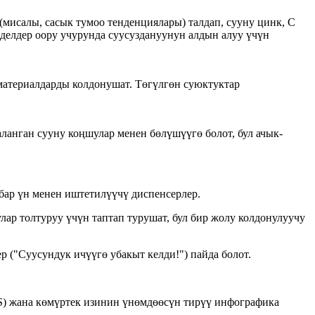
мисалы, сасык тумоо тенденциялары) талдап, сууну цинк, С
делдер оору учурунда суусуздануунун алдын алуу үчүн
материалдарды колдонушат. Төгүлгөн суюктуктар
ланган сууну коңшулар менен бөлүшүүгө болот, бул ачык-
ар үн менен иштетилүүчү диспенсерлер.
р толтуруу үчүн таптап турушат, бул бир жолу колдонулуучу
 ("Суусундук ичүүгө убакыт келди!") пайда болот.
S) жана көмүртек изинин үнөмдөөсүн тирүү инфографика