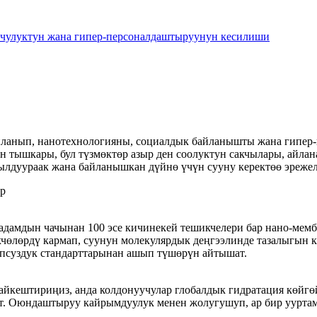
мчулуктун жана гипер-персоналдаштыруунун кесилиши
йланып, нанотехнологияны, социалдык байланышты жана гипер-
 тышкары, бул түзмөктөр азыр ден соолуктун сакчылары, айлан
кылдуураак жана байланышкан дүйнө үчүн сууну керектөө эреже
өр
адамдын чачынан 100 эсе кичинекей тешикчелери бар нано-мем
чөлөрдү кармап, суунун молекулярдык деңгээлинде тазалыгын к
опсуздук стандарттарынан ашып түшөрүн айтышат.
айкештириңиз, анда колдонуучулар глобалдык гидратация көйг
ет. Оюндаштыруу кайрымдуулук менен жолугушуп, ар бир уурта